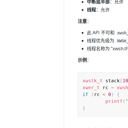
中断底半部
：允许
线程
：允许
注意
：
此 API 不可和
xwsh
线程优先级为
XWSH
线程名称为 “xwsh
示例
：
xwstk_t
 stack
[
1
xwer_t
 rc 
=
xws
if
(
rc 
<
0
)
{
printf
(
}