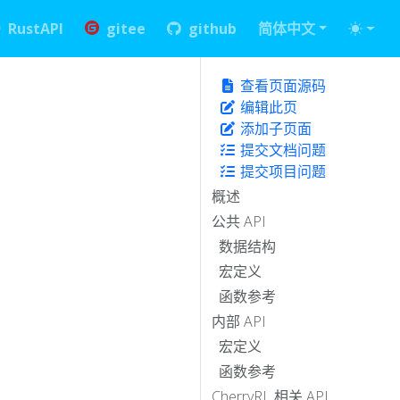
RustAPI
gitee
github
简体中文
查看页面源码
编辑此页
添加子页面
提交文档问题
提交项目问题
概述
公共 API
数据结构
宏定义
函数参考
内部 API
宏定义
函数参考
CherryRL 相关 API