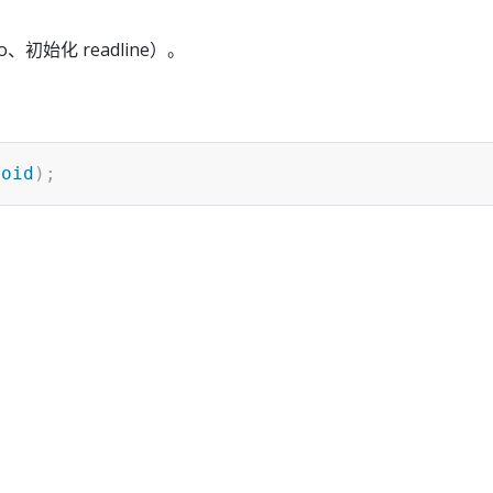
o、初始化 readline）。
void
)
;