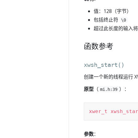
值：128（字节）
包括终止符
\0
超过此长度的输入将
函数参考
xwsh_start()
创建一个新的线程运行 X
原型
（
）：
mi.h:39
xwer_t
xwsh_sta
参数
：