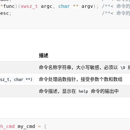
(
*
func
)
(
xwsz_t
 argc
,
char
*
*
 argv
)
;
/**< 命令
desc
;
/**< 命令
描述
命令名称字符串，大小写敏感，必须以
\0
命令处理函数指针，接受参数个数和数组
wsz_t, char **)
命令描述，显示在
命令的输出中
help
sh_cmd
 my_cmd 
=
{