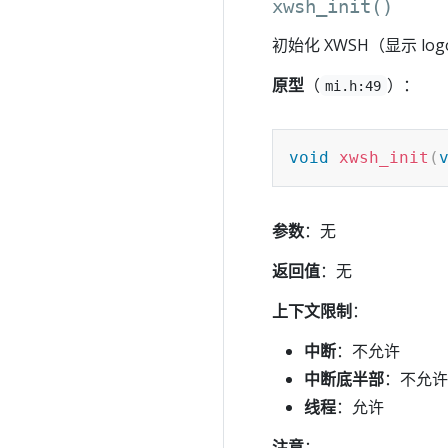
xwsh_init()
初始化 XWSH（显示 log
原型
（
）：
mi.h:49
void
xwsh_init
(
参数
：无
返回值
：无
上下文限制
：
中断
：不允许
中断底半部
：不允许
线程
：允许
注意
：