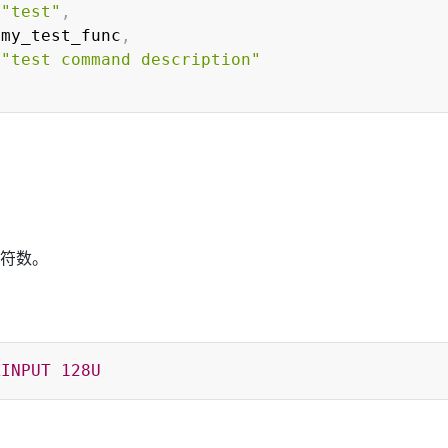
"test"
,
 my_test_func
,
"test command description"
符数。
XINPUT
128U