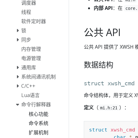
调度器
内部 API
：在
core.
线程
软件定时器
公共 API
锁
同步
公共 API 提供了 XW
内存管理
电源管理
数据结构
通用库
系统间通讯机制
struct xwsh_cmd
C/C++
Lua语言
命令结构体，用于定义 X
命令行解释器
定义
（
）：
mi.h:21
核心功能
命令系统
struct
xwsh_cmd
扩展机制
char
*
 