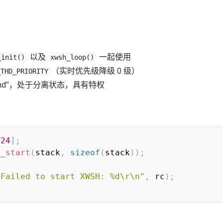
以及
一起使用
_init()
xwsh_loop()
（实时优先级降级 0 级）
_THD_PRIORITY
.thd”，处于分离状态，具有特权
024
]
;
h_start
(
stack
,
sizeof
(
stack
)
)
;
"Failed to start XWSH: %d\r\n"
,
 rc
)
;