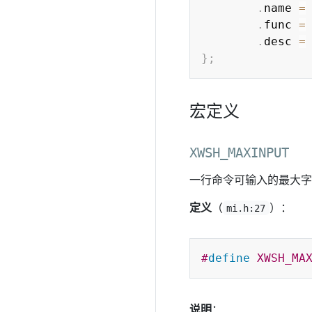
.
name 
=
.
func 
=
.
desc 
=
}
;
宏定义
XWSH_MAXINPUT
一行命令可输入的最大字
定义
（
）：
mi.h:27
#
define
XWSH_MA
说明
：