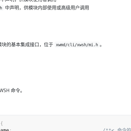
中声明，供模块内部使用或高级用户调用
h
SH 模块的基本集成接口，位于
。
xwmd/cli/xwsh/mi.h
WSH 命令。
{
name
;
/**< 命令