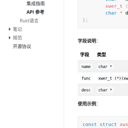
集成指南
xwer_t
API 参考
char
*
 
}
;
Rust语言
笔记
规范
字段说明
：
开源协议
字段
类型
name
char *
func
xwer_t (*)(x
desc
char *
使用示例
：
const
struct
xw