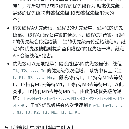
待时，互斥锁可以获取线程的优先级作为
动态优先级
，
最终的优先级取
静态优先级
和
动态优先级
较大的一
个；
假设线程A优先级低，线程B的优先级中，线程C的优先
级高。 线程A已经获得锁的情况下，线程C等待锁。线程
C的优先级会传递给锁， 锁的优先级再传递给线程A。线
程A的优先级被临时提高至和线程C的优先级一样，线程
A不会被线程B抢占。
优先级可以无限继承：假设线程A的优先级最低，线程
的优先级依次递增。 系统中有互斥锁
T1、T2、...、Tn
。 假设A持有L，T1持有M1去等待
L、M1、M2、...、Mn
L，T2持有M2去等待M1，T3持有M3去等待M2，以此
类推，Tn持有Mn去等待Mn-1。 由此形成优先级传递
链：
Tn->Mn-1->Tn-1->...->M3->T3->M2->T2->M1->T1-
， Tn的优先级将会依次传递到
>L->A
Mn-1、Tn-1、...
。
、M3、T3、M2、T2、M1、T1、L、A
互斥锁树与实时等待队列