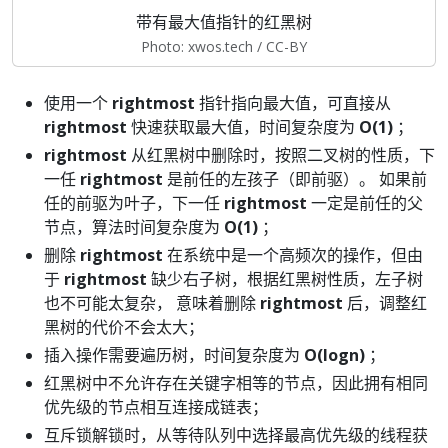
带有最大值指针的红黑树
Photo: xwos.tech / CC-BY
使用一个
rightmost
指针指向最大值，可直接从
rightmost
快速获取最大值，时间复杂度为
O(1)
；
rightmost
从红黑树中删除时，按照二叉树的性质，下
一任
rightmost
是前任的左孩子（即前驱）。 如果前
任的前驱为叶子，下一任
rightmost
一定是前任的父
节点，算法时间复杂度为
O(1)
；
删除
rightmost
在系统中是一个高频次的操作，但由
于
rightmost
缺少右子树，根据红黑树性质，左子树
也不可能太复杂， 意味着删除
rightmost
后，调整红
黑树的代价不会太大；
插入操作需要遍历树，时间复杂度为
O(logn)
；
红黑树中不允许存在关键字相等的节点，因此拥有相同
优先级的节点相互连接成链表；
互斥锁解锁时，从等待队列中选择最高优先级的线程获